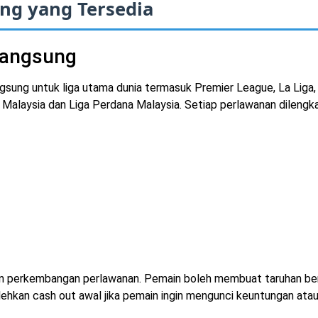
ng yang Tersedia
Langsung
sung untuk liga utama dunia termasuk Premier League, La Liga, S
Malaysia dan Liga Perdana Malaysia. Setiap perlawanan dilengka
kan perkembangan perlawanan. Pemain boleh membuat taruhan 
lehkan cash out awal jika pemain ingin mengunci keuntungan ata