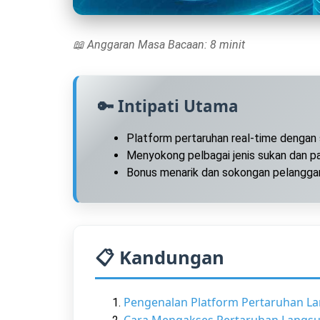
📖 Anggaran Masa Bacaan: 8 minit
🔑 Intipati Utama
Platform pertaruhan real-time dengan 
Menyokong pelbagai jenis sukan dan pa
Bonus menarik dan sokongan pelanggan
📋 Kandungan
Pengenalan Platform Pertaruhan L