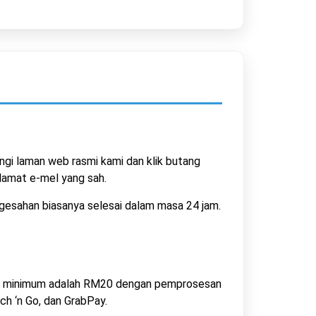
ngi laman web rasmi kami dan klik butang
lamat e-mel yang sah.
esahan biasanya selesai dalam masa 24 jam.
sit minimum adalah RM20 dengan pemprosesan
h ‘n Go, dan GrabPay.